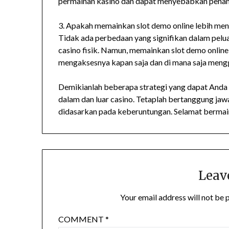
permainan kasino dan dapat menyebabkan penan
3. Apakah memainkan slot demo online lebih meng
Tidak ada perbedaan yang signifikan dalam pelua
casino fisik. Namun, memainkan slot demo onlin
mengaksesnya kapan saja dan di mana saja meng
Demikianlah beberapa strategi yang dapat Anda
dalam dan luar casino. Tetaplah bertanggung ja
didasarkan pada keberuntungan. Selamat bermai
Leav
Your email address will not be 
COMMENT
*