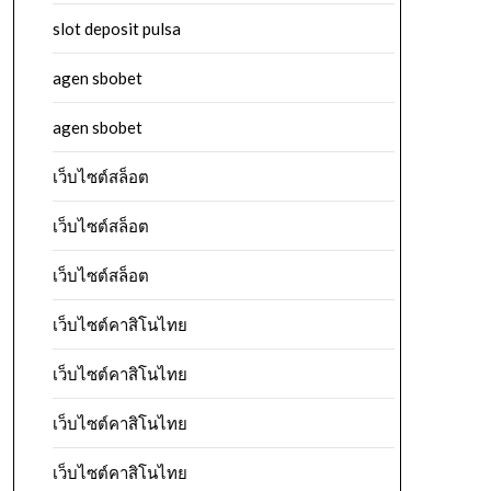
slot deposit pulsa
agen sbobet
agen sbobet
เว็บไซต์สล็อต
เว็บไซต์สล็อต
เว็บไซต์สล็อต
เว็บไซต์คาสิโนไทย
เว็บไซต์คาสิโนไทย
เว็บไซต์คาสิโนไทย
เว็บไซต์คาสิโนไทย