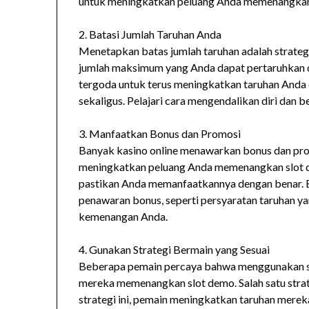
untuk meningkatkan peluang Anda memenangkan
2. Batasi Jumlah Taruhan Anda
Menetapkan batas jumlah taruhan adalah strateg
jumlah maksimum yang Anda dapat pertaruhkan da
tergoda untuk terus meningkatkan taruhan And
sekaligus. Pelajari cara mengendalikan diri dan b
3. Manfaatkan Bonus dan Promosi
Banyak kasino online menawarkan bonus dan pro
meningkatkan peluang Anda memenangkan slot d
pastikan Anda memanfaatkannya dengan benar. Ba
penawaran bonus, seperti persyaratan taruhan y
kemenangan Anda.
4. Gunakan Strategi Bermain yang Sesuai
Beberapa pemain percaya bahwa menggunakan st
mereka memenangkan slot demo. Salah satu strat
strategi ini, pemain meningkatkan taruhan mereka