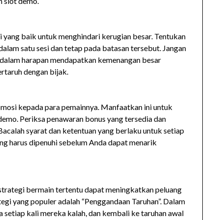
 slot demo.
i yang baik untuk menghindari kerugian besar. Tentukan
lam satu sesi dan tetap pada batasan tersebut. Jangan
a dalam harapan mendapatkan kemenangan besar
ertaruh dengan bijak.
mosi kepada para pemainnya. Manfaatkan ini untuk
emo. Periksa penawaran bonus yang tersedia dan
calah syarat dan ketentuan yang berlaku untuk setiap
ang harus dipenuhi sebelum Anda dapat menarik
rategi bermain tertentu dapat meningkatkan peluang
egi yang populer adalah “Penggandaan Taruhan”. Dalam
 setiap kali mereka kalah, dan kembali ke taruhan awal