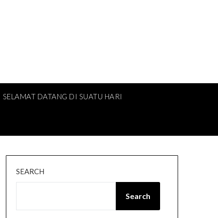
SELAMAT DATANG DI SUATU HARI
SEARCH
Search