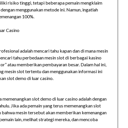
liki risiko tinggi, tetapi beberapa pemain mengklaim
dengan menggunakan metode ini. Namun, ingatlah
 kemenangan 100%.
uar Casino
profesional adalah mencari tahu kapan dan di mana mesin
encari tahu perbedaan mesin slot di berbagai kasino
cor” atau memberikan pembayaran besar. Dalam hal ini,
g mesin slot tertentu dan menggunakan informasi ini
 slot demo di luar casino.
a memenangkan slot demo di luar casino adalah dengan
ulu. Jika ada pemain yang terus memenangkan slot
kan bahwa mesin tersebut akan memberikan kemenangan
pemain lain, melihat strategi mereka, dan mencoba