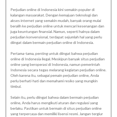
Perjudian online di Indonesia kini semakin populer di
kalangan masyarakat. Dengan kemajuan teknologi dan
akses internet yang semakin mudah, banyak orang mulai
beralih ke perjudian online untuk mencari kesenangan dan
juga keuntungan finansial. Namun, seperti halnya dalam
perjudian konvensional, terdapat sejumlah hal yang perlu
diingat dalam bermain perjudian online di Indonesia.
Pertama-tama, penting untuk diingat bahwa perjudian
online di Indonesia ilegal. Meskipun banyak situs perjudian
online yang beroperasi di Indonesia, namun pemerintah
Indonesia secara tegas melarang kegiatan perjudian online.
Oleh karena itu, sebagai pemain perjudian online, Anda
perlu berhati-hati dan memahami resiko yang mungkin
timbul.
Selain itu, perlu diingat bahwa dalam bermain perjudian
online, Anda harus mengikuti aturan dan regulasi yang
berlaku. Pastikan untuk bermain di situs perjudian online
yang terpercaya dan memiliki lisensi resmi. Jangan tergiur