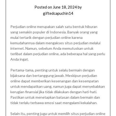
Posted on
June 18, 2024
by
giftedcapuchin14
Perjudian online merupakan salah satu bentuk hiburan
yang semakin populer di Indonesia. Banyak orang yang
mulai tertarik dengan perjudian online karena
kemudahannya dalam mengakses situs perjudian melalui
internet. Namun, sebelum Anda memutuskan untuk
terlibat dalam perjudian online, ada beberapa hal yang perlu
Anda ingat.
Pertama-tama, penting untuk selalu bermain dengan
bijaksana dan bertanggung jawab. Meskipun perjudian
online dapat memberikan kesenangan dan kesempatan
untuk mendapatkan uang, namun juga dapat menyebabkan
kerugian finansial jika tidak dilakukan dengan hati-hati.
Pastikan untuk menetapkan batasan dalam bermain dan
tidak terlalu terbawa emosi saat mengalami kekalahan.
Selain itu, penting juga untuk memilih situs perjudian online