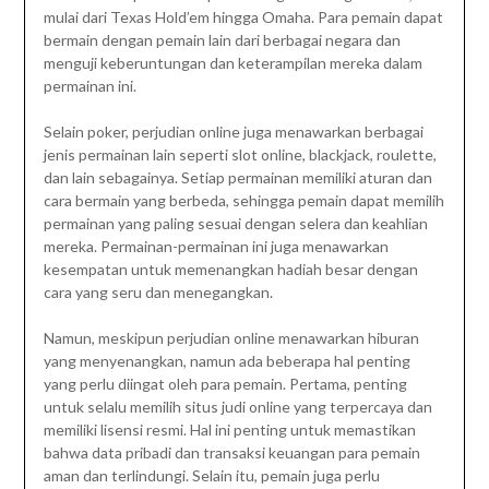
mulai dari Texas Hold’em hingga Omaha. Para pemain dapat
bermain dengan pemain lain dari berbagai negara dan
menguji keberuntungan dan keterampilan mereka dalam
permainan ini.
Selain poker, perjudian online juga menawarkan berbagai
jenis permainan lain seperti slot online, blackjack, roulette,
dan lain sebagainya. Setiap permainan memiliki aturan dan
cara bermain yang berbeda, sehingga pemain dapat memilih
permainan yang paling sesuai dengan selera dan keahlian
mereka. Permainan-permainan ini juga menawarkan
kesempatan untuk memenangkan hadiah besar dengan
cara yang seru dan menegangkan.
Namun, meskipun perjudian online menawarkan hiburan
yang menyenangkan, namun ada beberapa hal penting
yang perlu diingat oleh para pemain. Pertama, penting
untuk selalu memilih situs judi online yang terpercaya dan
memiliki lisensi resmi. Hal ini penting untuk memastikan
bahwa data pribadi dan transaksi keuangan para pemain
aman dan terlindungi. Selain itu, pemain juga perlu