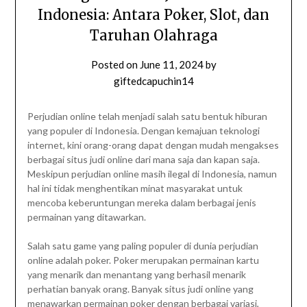
Indonesia: Antara Poker, Slot, dan
Taruhan Olahraga
Posted on
June 11, 2024
by
giftedcapuchin14
Perjudian online telah menjadi salah satu bentuk hiburan
yang populer di Indonesia. Dengan kemajuan teknologi
internet, kini orang-orang dapat dengan mudah mengakses
berbagai situs judi online dari mana saja dan kapan saja.
Meskipun perjudian online masih ilegal di Indonesia, namun
hal ini tidak menghentikan minat masyarakat untuk
mencoba keberuntungan mereka dalam berbagai jenis
permainan yang ditawarkan.
Salah satu game yang paling populer di dunia perjudian
online adalah poker. Poker merupakan permainan kartu
yang menarik dan menantang yang berhasil menarik
perhatian banyak orang. Banyak situs judi online yang
menawarkan permainan poker dengan berbagai variasi,