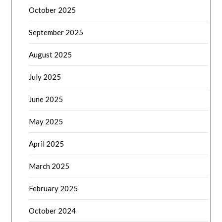
October 2025
September 2025
August 2025
July 2025
June 2025
May 2025
April 2025
March 2025
February 2025
October 2024