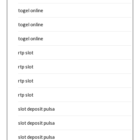
togel online
togel online
togel online
rtp slot
rtp slot
rtp slot
rtp slot
slot deposit pulsa
slot deposit pulsa
slot deposit pulsa