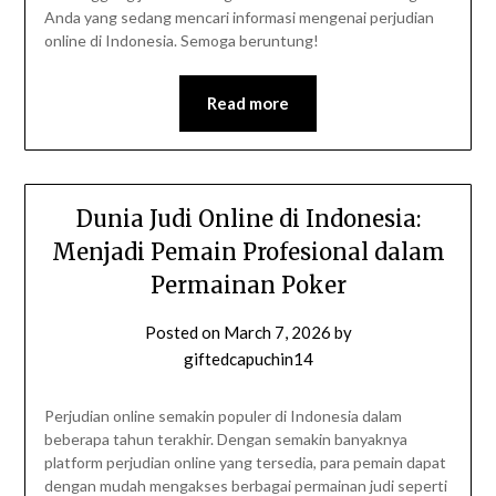
Anda yang sedang mencari informasi mengenai perjudian
online di Indonesia. Semoga beruntung!
Read more
Dunia Judi Online di Indonesia:
Menjadi Pemain Profesional dalam
Permainan Poker
Posted on
March 7, 2026
by
giftedcapuchin14
Perjudian online semakin populer di Indonesia dalam
beberapa tahun terakhir. Dengan semakin banyaknya
platform perjudian online yang tersedia, para pemain dapat
dengan mudah mengakses berbagai permainan judi seperti