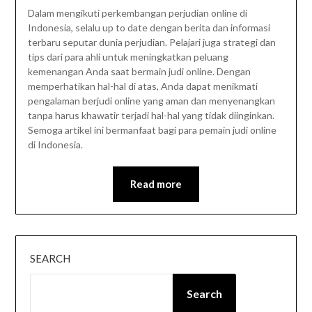
Dalam mengikuti perkembangan perjudian online di
Indonesia, selalu up to date dengan berita dan informasi
terbaru seputar dunia perjudian. Pelajari juga strategi dan
tips dari para ahli untuk meningkatkan peluang
kemenangan Anda saat bermain judi online. Dengan
memperhatikan hal-hal di atas, Anda dapat menikmati
pengalaman berjudi online yang aman dan menyenangkan
tanpa harus khawatir terjadi hal-hal yang tidak diinginkan.
Semoga artikel ini bermanfaat bagi para pemain judi online
di Indonesia.
Read more
SEARCH
Search