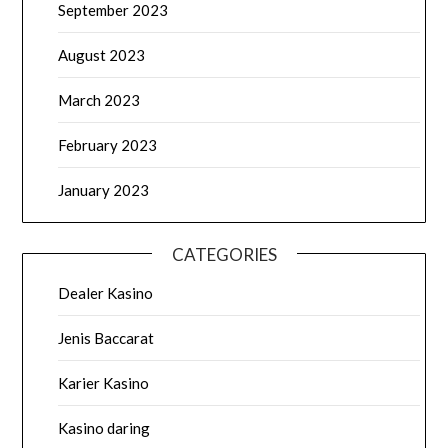
September 2023
August 2023
March 2023
February 2023
January 2023
CATEGORIES
Dealer Kasino
Jenis Baccarat
Karier Kasino
Kasino daring