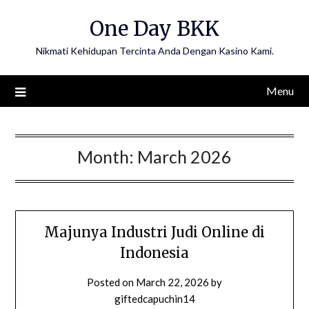
Skip
One Day BKK
to
content
Nikmati Kehidupan Tercinta Anda Dengan Kasino Kami.
Menu
Month:
March 2026
Majunya Industri Judi Online di
Indonesia
Posted on
March 22, 2026
by
giftedcapuchin14