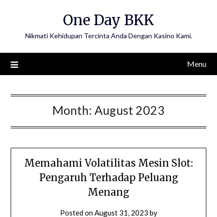
Skip
One Day BKK
to
content
Nikmati Kehidupan Tercinta Anda Dengan Kasino Kami.
Menu
Month:
August 2023
Memahami Volatilitas Mesin Slot:
Pengaruh Terhadap Peluang
Menang
Posted on
August 31, 2023
by