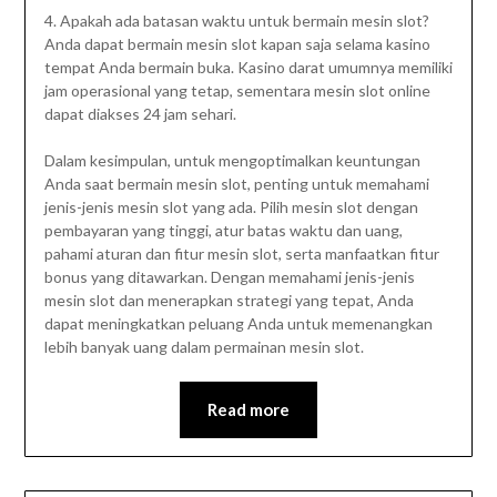
4. Apakah ada batasan waktu untuk bermain mesin slot?
Anda dapat bermain mesin slot kapan saja selama kasino
tempat Anda bermain buka. Kasino darat umumnya memiliki
jam operasional yang tetap, sementara mesin slot online
dapat diakses 24 jam sehari.
Dalam kesimpulan, untuk mengoptimalkan keuntungan
Anda saat bermain mesin slot, penting untuk memahami
jenis-jenis mesin slot yang ada. Pilih mesin slot dengan
pembayaran yang tinggi, atur batas waktu dan uang,
pahami aturan dan fitur mesin slot, serta manfaatkan fitur
bonus yang ditawarkan. Dengan memahami jenis-jenis
mesin slot dan menerapkan strategi yang tepat, Anda
dapat meningkatkan peluang Anda untuk memenangkan
lebih banyak uang dalam permainan mesin slot.
Read more