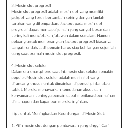
3. Mesin slot progresif
Mesin slot progresif adalah mesin slot yang memiliki
jackpot yang terus bertambah seiring dengan jumlah
taruhan yang ditempatkan. Jackpot pada mesin slot
progresif dapat mencapai jumlah yang sangat besar dan
sering kali menciptakan jutawan dalam semalam. Namun,
peluang untuk memenangkan jackpot progresif biasanya
sangat rendah. Jadi, pemain harus siap kehilangan sejumlah
uang saat bermain mesin slot progresif.
4. Mesin slot seluler
Dalam era smartphone saat ini, mesin slot seluler semakin
populer. Mesin slot seluler adalah mesin slot yang
dirancang khusus untuk dimainkan di ponsel pintar atau
tablet. Mereka menawarkan kemudahan akses dan
kenyamanan, sehingga pemain dapat menikmati permainan
di manapun dan kapanpun mereka inginkan.
Tips untuk Meningkatkan Keuntungan di Mesin Slot:
1. Pilih mesin slot dengan pembayaran yang tinggi: Cari