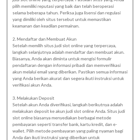
pilih memiliki reputasi yang baik dan telah beroperasi
selama beberapa tahun. Periksa juga lisensi dan regulasi
yang dimiliki oleh situs tersebut untuk memastikan
keamanan dan keadilan permainan.
2. Mendaftar dan Membuat Akun
Setelah memilih situs judi slot online yang terpercaya,
langkah selanjutnya adalah mendaftar dan membuat akun.
Biasanya, Anda akan diminta untuk mengisi formulir
pendaftaran dengan informasi pribadi dan memverifikasi
akun melalui email yang diberikan. Pastikan semua informasi
yang Anda berikan akurat dan segera ikuti instruksi untuk
verifikasi akun Anda.
3. Melakukan Deposit
Setelah akun Anda diverifikasi, langkah berikutnya adalah
melakukan deposit ke akun judi slot online Anda. Situs judi
slot online biasanya menyediakan berbagai metode
pembayaran seperti transfer bank, kartu kredit, dan e-
wallet. Pilih metode pembayaran yang paling nyaman bagi
Anda dan ikuti instruksi yang diberikan untuk