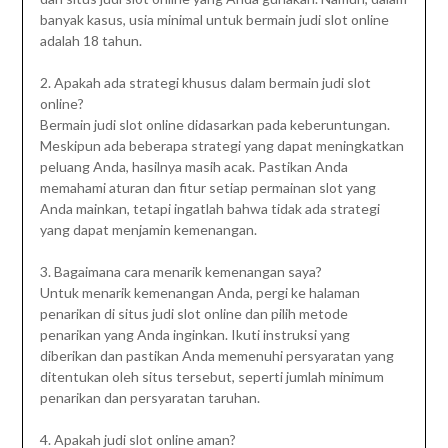
banyak kasus, usia minimal untuk bermain judi slot online
adalah 18 tahun.
2. Apakah ada strategi khusus dalam bermain judi slot
online?
Bermain judi slot online didasarkan pada keberuntungan.
Meskipun ada beberapa strategi yang dapat meningkatkan
peluang Anda, hasilnya masih acak. Pastikan Anda
memahami aturan dan fitur setiap permainan slot yang
Anda mainkan, tetapi ingatlah bahwa tidak ada strategi
yang dapat menjamin kemenangan.
3. Bagaimana cara menarik kemenangan saya?
Untuk menarik kemenangan Anda, pergi ke halaman
penarikan di situs judi slot online dan pilih metode
penarikan yang Anda inginkan. Ikuti instruksi yang
diberikan dan pastikan Anda memenuhi persyaratan yang
ditentukan oleh situs tersebut, seperti jumlah minimum
penarikan dan persyaratan taruhan.
4. Apakah judi slot online aman?