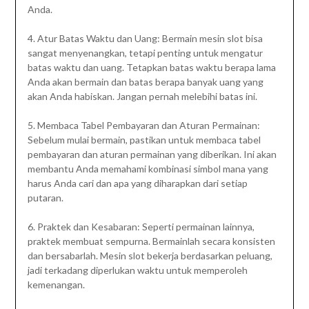
Anda.
4. Atur Batas Waktu dan Uang: Bermain mesin slot bisa
sangat menyenangkan, tetapi penting untuk mengatur
batas waktu dan uang. Tetapkan batas waktu berapa lama
Anda akan bermain dan batas berapa banyak uang yang
akan Anda habiskan. Jangan pernah melebihi batas ini.
5. Membaca Tabel Pembayaran dan Aturan Permainan:
Sebelum mulai bermain, pastikan untuk membaca tabel
pembayaran dan aturan permainan yang diberikan. Ini akan
membantu Anda memahami kombinasi simbol mana yang
harus Anda cari dan apa yang diharapkan dari setiap
putaran.
6. Praktek dan Kesabaran: Seperti permainan lainnya,
praktek membuat sempurna. Bermainlah secara konsisten
dan bersabarlah. Mesin slot bekerja berdasarkan peluang,
jadi terkadang diperlukan waktu untuk memperoleh
kemenangan.