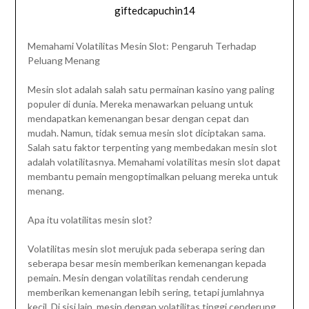
giftedcapuchin14
Memahami Volatilitas Mesin Slot: Pengaruh Terhadap
Peluang Menang
Mesin slot adalah salah satu permainan kasino yang paling
populer di dunia. Mereka menawarkan peluang untuk
mendapatkan kemenangan besar dengan cepat dan
mudah. Namun, tidak semua mesin slot diciptakan sama.
Salah satu faktor terpenting yang membedakan mesin slot
adalah volatilitasnya. Memahami volatilitas mesin slot dapat
membantu pemain mengoptimalkan peluang mereka untuk
menang.
Apa itu volatilitas mesin slot?
Volatilitas mesin slot merujuk pada seberapa sering dan
seberapa besar mesin memberikan kemenangan kepada
pemain. Mesin dengan volatilitas rendah cenderung
memberikan kemenangan lebih sering, tetapi jumlahnya
kecil. Di sisi lain, mesin dengan volatilitas tinggi cenderung