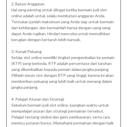
2. Batasi Anggaran
Hal yang penting untuk diingat ketika bermain judi slot
online adalah untuk selalu membatasi anggaran Anda.
Tentukan jumlah maksimum yang Anda siap untuk bermain
dan kehilangan, dan bermainlah hanya dengan uang yang
dapat Anda rugikan. Hindari mencoba untuk memulihkan
kerugian dengan bertaruh lebih banyak.
3. Kenali Peluang
Setiap slot online memiliki tingkat pengembalian ke pemain
(RTP) yang berbeda. RTP adalah persentase dari taruhan
yang dikembalikan kepada pemain dalam jangka panjang.
Pilihlah mesin slot dengan RTP yang tinggi, karena ini akan
memberikan peluang yang lebih baik untuk menang dalam
jangka panjang.
4. Pelajari Aturan dan Strategi
Sebelum bermain judi slot online, luangkan waktu untuk
mempelajari aturan dan strategi permainan tersebut.
Pelajari tentang simbol dan garis pembayaran, serta cara
memicu putaran bonus. Memahami permainan dengan baik