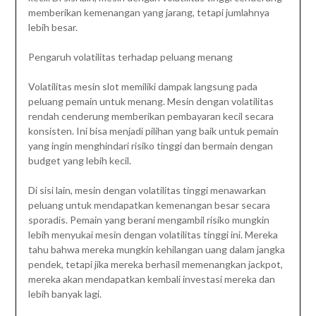
memberikan kemenangan yang jarang, tetapi jumlahnya
lebih besar.
Pengaruh volatilitas terhadap peluang menang
Volatilitas mesin slot memiliki dampak langsung pada
peluang pemain untuk menang. Mesin dengan volatilitas
rendah cenderung memberikan pembayaran kecil secara
konsisten. Ini bisa menjadi pilihan yang baik untuk pemain
yang ingin menghindari risiko tinggi dan bermain dengan
budget yang lebih kecil.
Di sisi lain, mesin dengan volatilitas tinggi menawarkan
peluang untuk mendapatkan kemenangan besar secara
sporadis. Pemain yang berani mengambil risiko mungkin
lebih menyukai mesin dengan volatilitas tinggi ini. Mereka
tahu bahwa mereka mungkin kehilangan uang dalam jangka
pendek, tetapi jika mereka berhasil memenangkan jackpot,
mereka akan mendapatkan kembali investasi mereka dan
lebih banyak lagi.