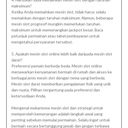
maksimum?
Ketika Anda memainkan mesin slot, tidak harus selalu
memainkan dengan taruhan maksimum. Namun, beberapa
mesin slot progresif mungkin memerlukan taruhan
maksimum untuk memenangkan jackpot besar. Baca
petunjuk permainan atau tabel pembayaran untuk
mengetahui persyaratan tersebut.
5. Apakah mesin slot online lebih baik daripada mesin slot
darat?
Preferensi pemain berbeda-beda. Mesin slot online
menawarkan kenyamanan bermain di rumah dan akses ke
berbagai jenis mesin slot dengan tema yang berbeda.
Mesin slot darat memberikan pengalaman fisik yang unik
dan nyata. Pilihan tergantung pada preferensi dan
ketersediaan Anda.
Mengenal mekanisme mesin slot dan strategi untuk
memperoleh kemenangan adalah langkah awal yang
penting sebelum memulai permainan. Selalu ingat untuk
bermain secara bertanggung jawab dan jangan terbawa