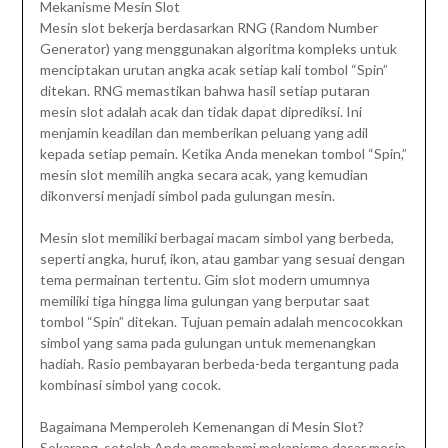
Mekanisme Mesin Slot
Mesin slot bekerja berdasarkan RNG (Random Number
Generator) yang menggunakan algoritma kompleks untuk
menciptakan urutan angka acak setiap kali tombol “Spin”
ditekan. RNG memastikan bahwa hasil setiap putaran
mesin slot adalah acak dan tidak dapat diprediksi. Ini
menjamin keadilan dan memberikan peluang yang adil
kepada setiap pemain. Ketika Anda menekan tombol “Spin,”
mesin slot memilih angka secara acak, yang kemudian
dikonversi menjadi simbol pada gulungan mesin.
Mesin slot memiliki berbagai macam simbol yang berbeda,
seperti angka, huruf, ikon, atau gambar yang sesuai dengan
tema permainan tertentu. Gim slot modern umumnya
memiliki tiga hingga lima gulungan yang berputar saat
tombol “Spin” ditekan. Tujuan pemain adalah mencocokkan
simbol yang sama pada gulungan untuk memenangkan
hadiah. Rasio pembayaran berbeda-beda tergantung pada
kombinasi simbol yang cocok.
Bagaimana Memperoleh Kemenangan di Mesin Slot?
Sekarang, setelah Anda memahami mekanisme dasar mesin