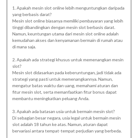
1. Apakah mesin slot online lebih menguntungkan daripada
yang berbasis darat?
Mesin slot online biasanya memiliki pembayaran yang lebih
tinggi dibandingkan dengan mesin slot berbasis darat.
Namun, keuntungan utama dari mesin slot online adalah
kemudahan akses dan kenyamanan bermain di rumah atau
di mana saja.
2. Apakah ada strategi khusus untuk memenangkan mesin
slot?
Mesin slot didasarkan pada keberuntungan, jadi tidak ada
strategi yang pasti untuk memenangkannya. Namun,
mengatur batas waktu dan uang, memahami aturan dan
fitur mesin slot, serta memanfaatkan fitur bonus dapat
membantu meningkatkan peluang Anda.
3. Apakah ada batasan usia untuk bermain mesin slot?
Di sebagian besar negara, usia legal untuk bermain mesin
slot adalah 18 tahun ke atas. Namun, aturan dapat
bervariasi antara tempat-tempat perjudian yang berbeda.