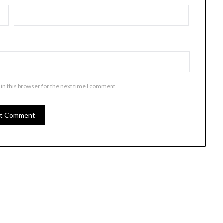
in this browser for the next time I comment.