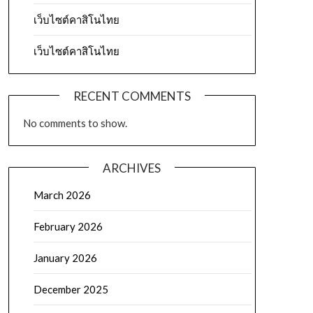
เว็บไซต์คาสิโนไทย
เว็บไซต์คาสิโนไทย
RECENT COMMENTS
No comments to show.
ARCHIVES
March 2026
February 2026
January 2026
December 2025