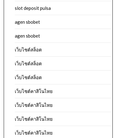
slot deposit pulsa
agen sbobet
agen sbobet
เว็บไซต์สล็อต
เว็บไซต์สล็อต
เว็บไซต์สล็อต
เว็บไซต์คาสิโนไทย
เว็บไซต์คาสิโนไทย
เว็บไซต์คาสิโนไทย
เว็บไซต์คาสิโนไทย