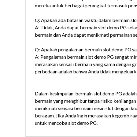
mereka untuk berbagai perangkat termasuk ponse
Q: Apakah ada batasan waktu dalam bermain sl
A: Tidak, Anda dapat bermain slot demo PG sela
bermain dan Anda dapat menikmati permainan s
Q: Apakah pengalaman bermain slot demo PG s
A: Pengalaman bermain slot demo PG sangat mir
merasakan sensasi bermain yang sama dengan graf
perbedaan adalah bahwa Anda tidak mengeluarka
Dalam kesimpulan, bermain slot demo PG adalah
bermain yang menghibur tanpa risiko kehilanga
menikmati sensasi bermain mesin slot dengan kual
beragam. Jika Anda ingin merasakan kegembiraan b
untuk mencoba slot demo PG.