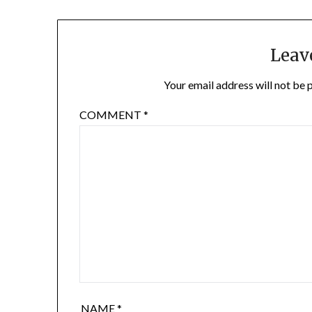
Leav
Your email address will not be 
COMMENT
*
NAME
*