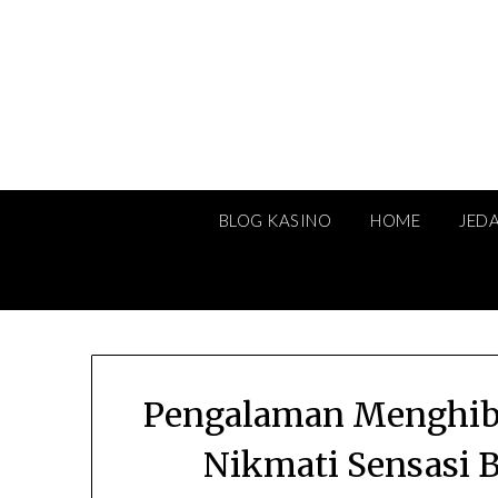
Skip
to
content
BLOG KASINO
HOME
JED
Pengalaman Menghibu
Nikmati Sensasi 