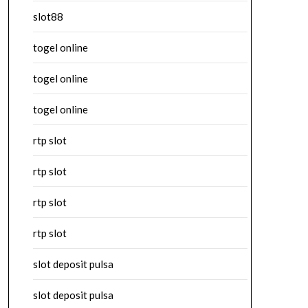
slot88
togel online
togel online
togel online
rtp slot
rtp slot
rtp slot
rtp slot
slot deposit pulsa
slot deposit pulsa