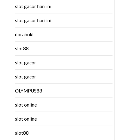
slot gacor hari ini
slot gacor hari ini
dorahoki
slot88
slot gacor
slot gacor
OLYMPUS88
slot online
slot online
slot88