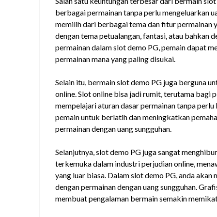
Salah satu keuntungan terbesar dari bermain sl
berbagai permainan tanpa perlu mengeluarkan u
memilih dari berbagai tema dan fitur permainan
dengan tema petualangan, fantasi, atau bahkan 
permainan dalam slot demo PG, pemain dapat men
permainan mana yang paling disukai.
Selain itu, bermain slot demo PG juga berguna u
online. Slot online bisa jadi rumit, terutama ba
mempelajari aturan dasar permainan tanpa perlu
pemain untuk berlatih dan meningkatkan pemaham
permainan dengan uang sungguhan.
Selanjutnya, slot demo PG juga sangat menghibur 
terkemuka dalam industri perjudian online, mena
yang luar biasa. Dalam slot demo PG, anda akan
dengan permainan dengan uang sungguhan. Grafis b
membuat pengalaman bermain semakin memikat, 