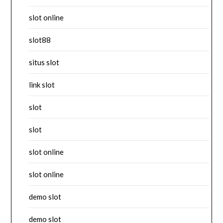
slot online
slot88
situs slot
link slot
slot
slot
slot online
slot online
demo slot
demo slot