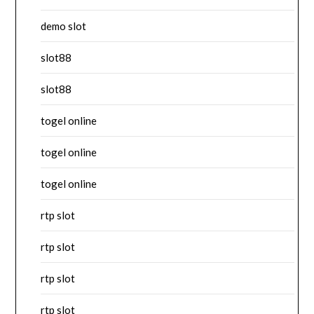
demo slot
slot88
slot88
togel online
togel online
togel online
rtp slot
rtp slot
rtp slot
rtp slot