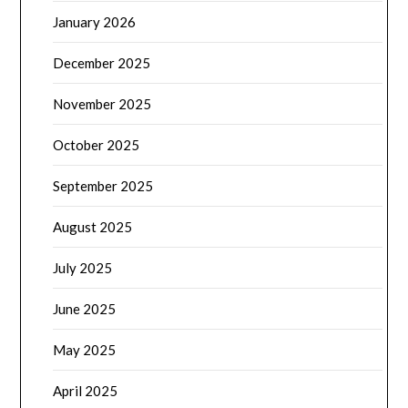
January 2026
December 2025
November 2025
October 2025
September 2025
August 2025
July 2025
June 2025
May 2025
April 2025