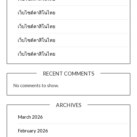
เว็บไซต์คาสิโนไทย
เว็บไซต์คาสิโนไทย
เว็บไซต์คาสิโนไทย
เว็บไซต์คาสิโนไทย
RECENT COMMENTS
No comments to show.
ARCHIVES
March 2026
February 2026