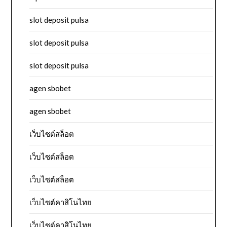
slot deposit pulsa
slot deposit pulsa
slot deposit pulsa
agen sbobet
agen sbobet
เว็บไซต์สล็อต
เว็บไซต์สล็อต
เว็บไซต์สล็อต
เว็บไซต์คาสิโนไทย
เว็บไซต์คาสิโนไทย