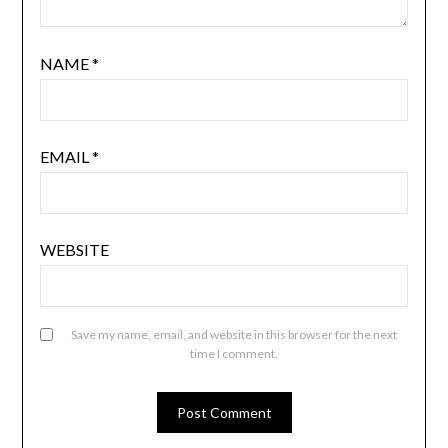
NAME
*
EMAIL
*
WEBSITE
Save my name, email, and website in this browser for the next
time I comment.