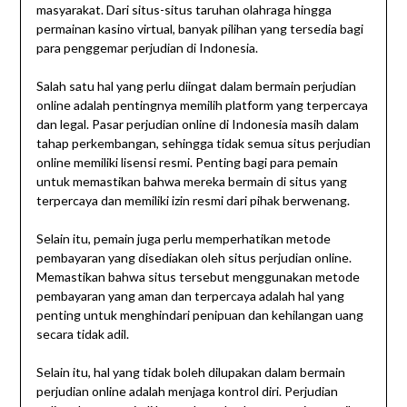
masyarakat. Dari situs-situs taruhan olahraga hingga
permainan kasino virtual, banyak pilihan yang tersedia bagi
para penggemar perjudian di Indonesia.
Salah satu hal yang perlu diingat dalam bermain perjudian
online adalah pentingnya memilih platform yang terpercaya
dan legal. Pasar perjudian online di Indonesia masih dalam
tahap perkembangan, sehingga tidak semua situs perjudian
online memiliki lisensi resmi. Penting bagi para pemain
untuk memastikan bahwa mereka bermain di situs yang
terpercaya dan memiliki izin resmi dari pihak berwenang.
Selain itu, pemain juga perlu memperhatikan metode
pembayaran yang disediakan oleh situs perjudian online.
Memastikan bahwa situs tersebut menggunakan metode
pembayaran yang aman dan terpercaya adalah hal yang
penting untuk menghindari penipuan dan kehilangan uang
secara tidak adil.
Selain itu, hal yang tidak boleh dilupakan dalam bermain
perjudian online adalah menjaga kontrol diri. Perjudian