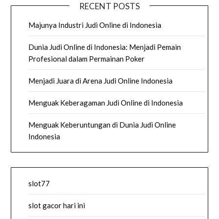
RECENT POSTS
Majunya Industri Judi Online di Indonesia
Dunia Judi Online di Indonesia: Menjadi Pemain
Profesional dalam Permainan Poker
Menjadi Juara di Arena Judi Online Indonesia
Menguak Keberagaman Judi Online di Indonesia
Menguak Keberuntungan di Dunia Judi Online
Indonesia
slot77
slot gacor hari ini