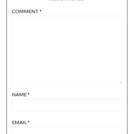
COMMENT
*
NAME
*
EMAIL
*