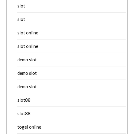
slot
slot
slot online
slot online
demo slot
demo slot
demo slot
slot88
slot88
togel online