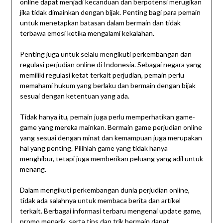
online dapat menjadi kecanduan dan berpotensi merugikan
jika tidak dimainkan dengan bijak. Penting bagi para pemain
untuk menetapkan batasan dalam bermain dan tidak
terbawa emosi ketika mengalami kekalahan.
Penting juga untuk selalu mengikuti perkembangan dan
regulasi perjudian online di Indonesia. Sebagai negara yang
memiliki regulasi ketat terkait perjudian, pemain perlu
memahami hukum yang berlaku dan bermain dengan bijak
sesuai dengan ketentuan yang ada.
Tidak hanya itu, pemain juga perlu memperhatikan game-
game yang mereka mainkan. Bermain game perjudian online
yang sesuai dengan minat dan kemampuan juga merupakan
hal yang penting. Pilihlah game yang tidak hanya
menghibur, tetapi juga memberikan peluang yang adil untuk
menang.
Dalam mengikuti perkembangan dunia perjudian online,
tidak ada salahnya untuk membaca berita dan artikel
terkait. Berbagai informasi terbaru mengenai update game,
promo menarik, serta tips dan trik bermain dapat