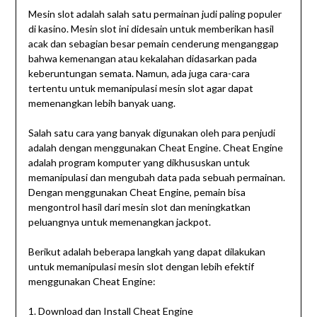
Mesin slot adalah salah satu permainan judi paling populer
di kasino. Mesin slot ini didesain untuk memberikan hasil
acak dan sebagian besar pemain cenderung menganggap
bahwa kemenangan atau kekalahan didasarkan pada
keberuntungan semata. Namun, ada juga cara-cara
tertentu untuk memanipulasi mesin slot agar dapat
memenangkan lebih banyak uang.
Salah satu cara yang banyak digunakan oleh para penjudi
adalah dengan menggunakan Cheat Engine. Cheat Engine
adalah program komputer yang dikhususkan untuk
memanipulasi dan mengubah data pada sebuah permainan.
Dengan menggunakan Cheat Engine, pemain bisa
mengontrol hasil dari mesin slot dan meningkatkan
peluangnya untuk memenangkan jackpot.
Berikut adalah beberapa langkah yang dapat dilakukan
untuk memanipulasi mesin slot dengan lebih efektif
menggunakan Cheat Engine:
1. Download dan Install Cheat Engine