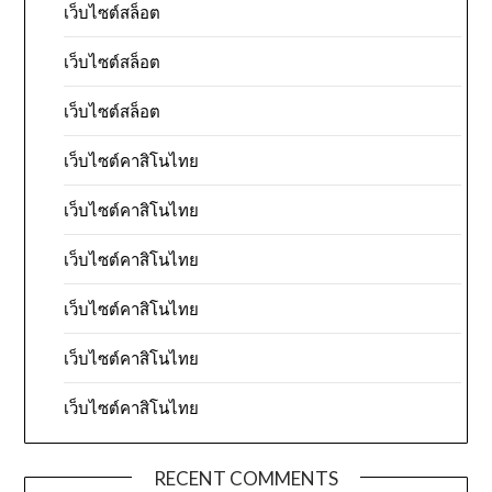
เว็บไซต์สล็อต
เว็บไซต์สล็อต
เว็บไซต์สล็อต
เว็บไซต์คาสิโนไทย
เว็บไซต์คาสิโนไทย
เว็บไซต์คาสิโนไทย
เว็บไซต์คาสิโนไทย
เว็บไซต์คาสิโนไทย
เว็บไซต์คาสิโนไทย
RECENT COMMENTS