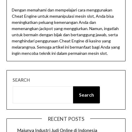
Dengan memahami dan mempelajari cara menggunakan
Cheat Engine untuk memanipulasi mesin slot, Anda bisa
meningkatkan peluang kemenangan Anda dan
memenangkan jackpot yang menggiurkan. Namun, ingatlah
untuk bermain dengan bijak dan bertanggung jawab, serta
menghindari penggunaan Cheat Engine di kasino yang
melarangnya. Semoga artikel ini bermanfaat bagi Anda yang
ingin mencoba teknik ini dalam permainan mesin slot.
SEARCH
Search
RECENT POSTS
Majunya Industri Judi Online di Indonesia