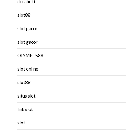
dorahoki
slot88
slot gacor
slot gacor
OLYMPUS88
slot online
slot88
situs slot
link slot
slot