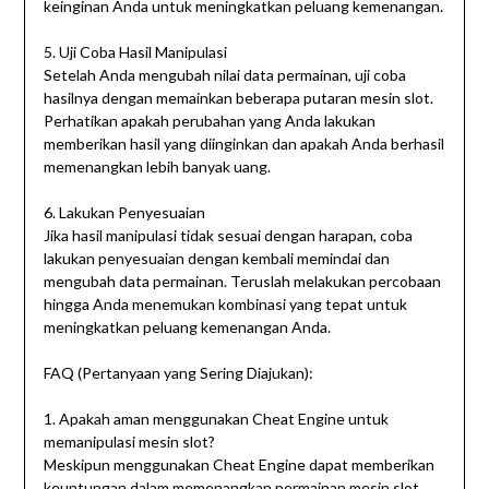
keinginan Anda untuk meningkatkan peluang kemenangan.
5. Uji Coba Hasil Manipulasi
Setelah Anda mengubah nilai data permainan, uji coba
hasilnya dengan memainkan beberapa putaran mesin slot.
Perhatikan apakah perubahan yang Anda lakukan
memberikan hasil yang diinginkan dan apakah Anda berhasil
memenangkan lebih banyak uang.
6. Lakukan Penyesuaian
Jika hasil manipulasi tidak sesuai dengan harapan, coba
lakukan penyesuaian dengan kembali memindai dan
mengubah data permainan. Teruslah melakukan percobaan
hingga Anda menemukan kombinasi yang tepat untuk
meningkatkan peluang kemenangan Anda.
FAQ (Pertanyaan yang Sering Diajukan):
1. Apakah aman menggunakan Cheat Engine untuk
memanipulasi mesin slot?
Meskipun menggunakan Cheat Engine dapat memberikan
keuntungan dalam memenangkan permainan mesin slot,