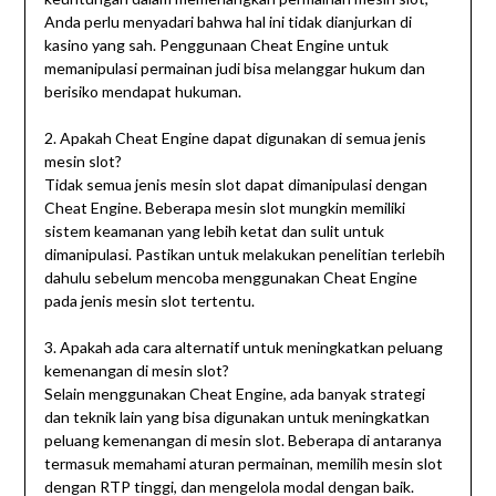
Anda perlu menyadari bahwa hal ini tidak dianjurkan di
kasino yang sah. Penggunaan Cheat Engine untuk
memanipulasi permainan judi bisa melanggar hukum dan
berisiko mendapat hukuman.
2. Apakah Cheat Engine dapat digunakan di semua jenis
mesin slot?
Tidak semua jenis mesin slot dapat dimanipulasi dengan
Cheat Engine. Beberapa mesin slot mungkin memiliki
sistem keamanan yang lebih ketat dan sulit untuk
dimanipulasi. Pastikan untuk melakukan penelitian terlebih
dahulu sebelum mencoba menggunakan Cheat Engine
pada jenis mesin slot tertentu.
3. Apakah ada cara alternatif untuk meningkatkan peluang
kemenangan di mesin slot?
Selain menggunakan Cheat Engine, ada banyak strategi
dan teknik lain yang bisa digunakan untuk meningkatkan
peluang kemenangan di mesin slot. Beberapa di antaranya
termasuk memahami aturan permainan, memilih mesin slot
dengan RTP tinggi, dan mengelola modal dengan baik.