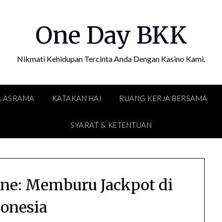
One Day BKK
Nikmati Kehidupan Tercinta Anda Dengan Kasino Kami.
A ASRAMA
KATAKAN HAI
RUANG KERJA BERSAMA
SYARAT & KETENTUAN
ine: Memburu Jackpot di
onesia