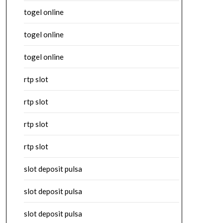
togel online
togel online
togel online
rtp slot
rtp slot
rtp slot
rtp slot
slot deposit pulsa
slot deposit pulsa
slot deposit pulsa