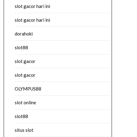
slot gacor hari ini
slot gacor hari ini
dorahoki
slot88
slot gacor
slot gacor
OLYMPUS88
slot online
slot88
situs slot