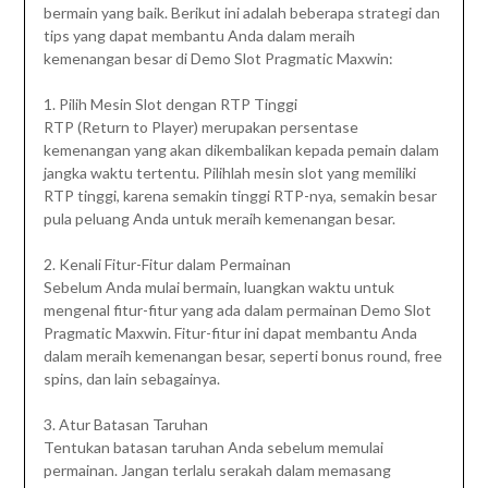
bermain yang baik. Berikut ini adalah beberapa strategi dan
tips yang dapat membantu Anda dalam meraih
kemenangan besar di Demo Slot Pragmatic Maxwin:
1. Pilih Mesin Slot dengan RTP Tinggi
RTP (Return to Player) merupakan persentase
kemenangan yang akan dikembalikan kepada pemain dalam
jangka waktu tertentu. Pilihlah mesin slot yang memiliki
RTP tinggi, karena semakin tinggi RTP-nya, semakin besar
pula peluang Anda untuk meraih kemenangan besar.
2. Kenali Fitur-Fitur dalam Permainan
Sebelum Anda mulai bermain, luangkan waktu untuk
mengenal fitur-fitur yang ada dalam permainan Demo Slot
Pragmatic Maxwin. Fitur-fitur ini dapat membantu Anda
dalam meraih kemenangan besar, seperti bonus round, free
spins, dan lain sebagainya.
3. Atur Batasan Taruhan
Tentukan batasan taruhan Anda sebelum memulai
permainan. Jangan terlalu serakah dalam memasang