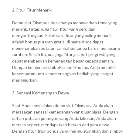
2. Fitur-Fitur Menarik
Demo slot Olympus tidak hanya menawarkan tema yang
menarik, tetapi juga fitur-fitur yang seru dan
menguntungkan. Salah satu fitur yang paling menarik
adalah bonus putaran gratis, di mana Anda dapat
memenangkan putaran tambahan tanpa harus memasang
taruhan. Selain itu, ada juga fitur jackpot progresif yang
dapat memberikan kemenangan besar kepada pemain.
Dengan kombinasi simbol-simbol khusus, Anda memiliki
kesempatan untuk memenangkan hadiah yang sangat
menggiurkan.
3. Sensasi Kemenangan Dewa
Saat Anda memainkan demo slot Olympus, Anda akan
merasakan sensasi kemenangan yang luar biasa. Dengan
setiap putaran gulungan yang Anda lakukan, Anda akan
merasa seperti mendapatkan berkah dari para dewa.
Dengan fitur-fitur bonus yang menguntungkan dan simbol-