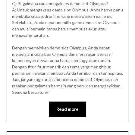
Q: Bagaimana cara mengakses demo slot Olympus?
A: Untuk mengakses demo slot Olympus, Anda hanya perlu
membuka situs judi online yang menawarkan game ini.
Setelah itu, Anda dapat memilih game demo slot Olympus
dan mulai bermain tanpa harus membuat akun atau
memasang taruhan.
Dengan memainkan demo slot Olympus, Anda dapat
menjelajahi keajaiban Olympia dan merasakan sensasi
kemenangan dewa tanpa harus meninggalkan rumah.
Dengan fitur-fitur menarik dan tema yang menghibur,
permainan ini akan membuat Anda terhibur dan terinspirasi.
Jadi, jangan ragu untuk mencoba demo slot Olympus dan
rasakan pengalaman bermain yang seru dan mengasyikkan.
Semoga beruntung!
Read more