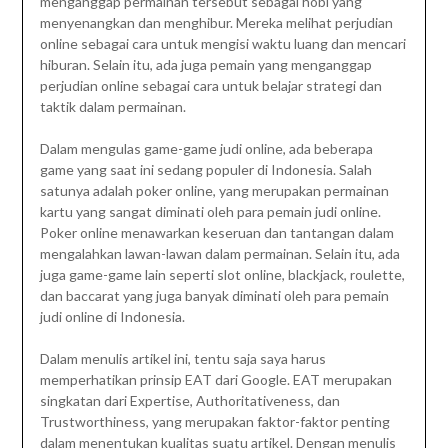
menganggap permainan tersebut sebagai hobi yang
menyenangkan dan menghibur. Mereka melihat perjudian
online sebagai cara untuk mengisi waktu luang dan mencari
hiburan. Selain itu, ada juga pemain yang menganggap
perjudian online sebagai cara untuk belajar strategi dan
taktik dalam permainan.
Dalam mengulas game-game judi online, ada beberapa
game yang saat ini sedang populer di Indonesia. Salah
satunya adalah poker online, yang merupakan permainan
kartu yang sangat diminati oleh para pemain judi online.
Poker online menawarkan keseruan dan tantangan dalam
mengalahkan lawan-lawan dalam permainan. Selain itu, ada
juga game-game lain seperti slot online, blackjack, roulette,
dan baccarat yang juga banyak diminati oleh para pemain
judi online di Indonesia.
Dalam menulis artikel ini, tentu saja saya harus
memperhatikan prinsip EAT dari Google. EAT merupakan
singkatan dari Expertise, Authoritativeness, dan
Trustworthiness, yang merupakan faktor-faktor penting
dalam menentukan kualitas suatu artikel. Dengan menulis