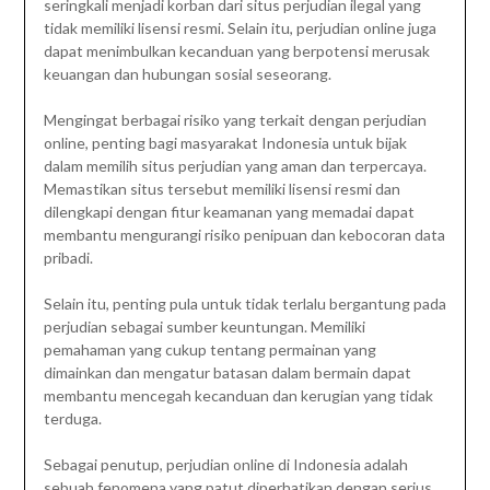
seringkali menjadi korban dari situs perjudian ilegal yang
tidak memiliki lisensi resmi. Selain itu, perjudian online juga
dapat menimbulkan kecanduan yang berpotensi merusak
keuangan dan hubungan sosial seseorang.
Mengingat berbagai risiko yang terkait dengan perjudian
online, penting bagi masyarakat Indonesia untuk bijak
dalam memilih situs perjudian yang aman dan terpercaya.
Memastikan situs tersebut memiliki lisensi resmi dan
dilengkapi dengan fitur keamanan yang memadai dapat
membantu mengurangi risiko penipuan dan kebocoran data
pribadi.
Selain itu, penting pula untuk tidak terlalu bergantung pada
perjudian sebagai sumber keuntungan. Memiliki
pemahaman yang cukup tentang permainan yang
dimainkan dan mengatur batasan dalam bermain dapat
membantu mencegah kecanduan dan kerugian yang tidak
terduga.
Sebagai penutup, perjudian online di Indonesia adalah
sebuah fenomena yang patut diperhatikan dengan serius.