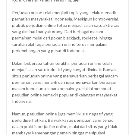
Perjudian online telah menjadi topik yang selalu menarik
perhatian masyarakat Indonesia. Meskipun kontroversial,
praktik perjudian online tetap menjadi salah satu aktivitas
yang diminati banyak orang. Dari berbagai macam
permainan mulai dari poker, blackjack, roulette, hingga
taruhan olahraga, perjudian online terus mengalami
perkembangan yang pesat di Indonesia.
Dalam beberapa tahun terakhir, perjudian online telah
menjadi salah satu industri yang sangat diminati. Banyak
situs perjudian online yang menawarkan berbagai macam
permainan yang menarik dan juga menawarkan berbagai
macam bonus untuk para pemainnya. Hal ini membuat
perjudian online semakin populer di kalangan masyarakat
Indonesia.
Namun, perjudian online juga memiliki sisi negatif yang
perlu diperhatikan. Banyak kasus penipuan yang terjadi
dalam praktik perjudian online, mulai dari situs yang tidak
membayar kemenangan pemain hingga manipulasi