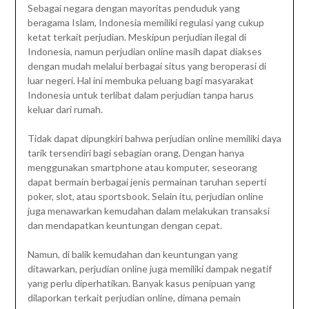
Sebagai negara dengan mayoritas penduduk yang
beragama Islam, Indonesia memiliki regulasi yang cukup
ketat terkait perjudian. Meskipun perjudian ilegal di
Indonesia, namun perjudian online masih dapat diakses
dengan mudah melalui berbagai situs yang beroperasi di
luar negeri. Hal ini membuka peluang bagi masyarakat
Indonesia untuk terlibat dalam perjudian tanpa harus
keluar dari rumah.
Tidak dapat dipungkiri bahwa perjudian online memiliki daya
tarik tersendiri bagi sebagian orang. Dengan hanya
menggunakan smartphone atau komputer, seseorang
dapat bermain berbagai jenis permainan taruhan seperti
poker, slot, atau sportsbook. Selain itu, perjudian online
juga menawarkan kemudahan dalam melakukan transaksi
dan mendapatkan keuntungan dengan cepat.
Namun, di balik kemudahan dan keuntungan yang
ditawarkan, perjudian online juga memiliki dampak negatif
yang perlu diperhatikan. Banyak kasus penipuan yang
dilaporkan terkait perjudian online, dimana pemain