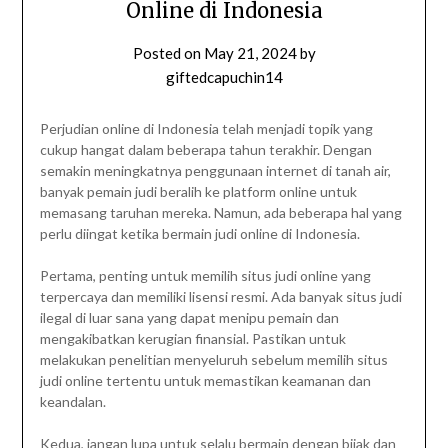
Online di Indonesia
Posted on
May 21, 2024
by
giftedcapuchin14
Perjudian online di Indonesia telah menjadi topik yang
cukup hangat dalam beberapa tahun terakhir. Dengan
semakin meningkatnya penggunaan internet di tanah air,
banyak pemain judi beralih ke platform online untuk
memasang taruhan mereka. Namun, ada beberapa hal yang
perlu diingat ketika bermain judi online di Indonesia.
Pertama, penting untuk memilih situs judi online yang
terpercaya dan memiliki lisensi resmi. Ada banyak situs judi
ilegal di luar sana yang dapat menipu pemain dan
mengakibatkan kerugian finansial. Pastikan untuk
melakukan penelitian menyeluruh sebelum memilih situs
judi online tertentu untuk memastikan keamanan dan
keandalan.
Kedua, jangan lupa untuk selalu bermain dengan bijak dan