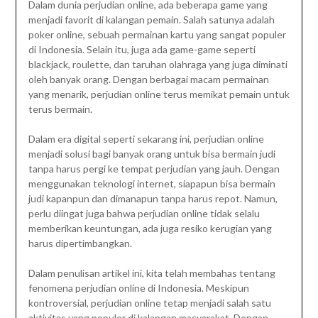
Dalam dunia perjudian online, ada beberapa game yang
menjadi favorit di kalangan pemain. Salah satunya adalah
poker online, sebuah permainan kartu yang sangat populer
di Indonesia. Selain itu, juga ada game-game seperti
blackjack, roulette, dan taruhan olahraga yang juga diminati
oleh banyak orang. Dengan berbagai macam permainan
yang menarik, perjudian online terus memikat pemain untuk
terus bermain.
Dalam era digital seperti sekarang ini, perjudian online
menjadi solusi bagi banyak orang untuk bisa bermain judi
tanpa harus pergi ke tempat perjudian yang jauh. Dengan
menggunakan teknologi internet, siapapun bisa bermain
judi kapanpun dan dimanapun tanpa harus repot. Namun,
perlu diingat juga bahwa perjudian online tidak selalu
memberikan keuntungan, ada juga resiko kerugian yang
harus dipertimbangkan.
Dalam penulisan artikel ini, kita telah membahas tentang
fenomena perjudian online di Indonesia. Meskipun
kontroversial, perjudian online tetap menjadi salah satu
aktivitas yang populer di kalangan masyarakat. Dengan