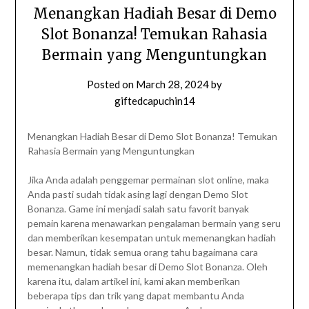
Menangkan Hadiah Besar di Demo
Slot Bonanza! Temukan Rahasia
Bermain yang Menguntungkan
Posted on
March 28, 2024
by
giftedcapuchin14
Menangkan Hadiah Besar di Demo Slot Bonanza! Temukan
Rahasia Bermain yang Menguntungkan
Jika Anda adalah penggemar permainan slot online, maka
Anda pasti sudah tidak asing lagi dengan Demo Slot
Bonanza. Game ini menjadi salah satu favorit banyak
pemain karena menawarkan pengalaman bermain yang seru
dan memberikan kesempatan untuk memenangkan hadiah
besar. Namun, tidak semua orang tahu bagaimana cara
memenangkan hadiah besar di Demo Slot Bonanza. Oleh
karena itu, dalam artikel ini, kami akan memberikan
beberapa tips dan trik yang dapat membantu Anda